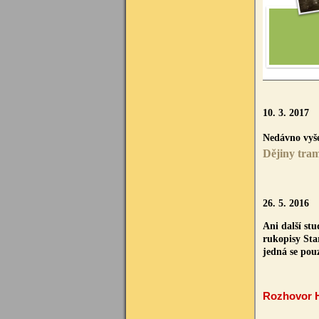
10. 3. 2017
Nedávno vyše
Dějiny tra
26. 5. 2016
Ani další st
rukopisy Sta
jedná se pou
Rozhovor H