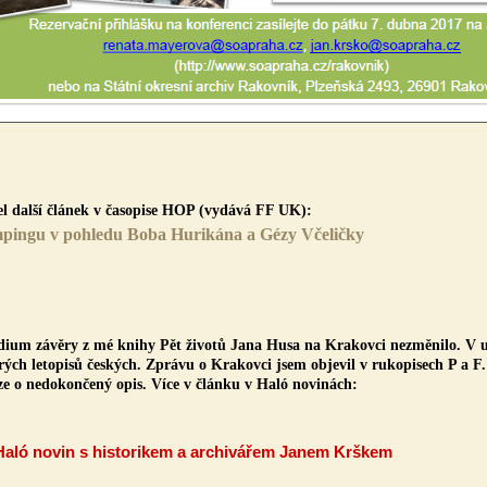
l další článek v časopise HOP (vydává FF UK):
mpingu v pohledu Boba Hurikána a Gézy Včeličky
udium závěry z mé knihy Pět životů Jana Husa na Krakovci nezměnilo. V u
rých letopisů českých. Zprávu o Krakovci jsem objevil v rukopisech P a F.
ze o nedokončený opis. Více v článku v Haló novinách:
aló novin s historikem a archivářem Janem Krškem