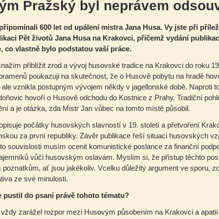
ým Pražský byl neprávem odsouv
připomínali 600 let od upálení mistra Jana Husa. Vy jste při příl
ikaci Pět životů Jana Husa na Krakovci, přičemž vydání publikac
 co vlastně bylo podstatou vaší práce.
nažím přiblížit zrod a vývoj husovské tradice na Krakovci do roku 19
 pramenů poukazuji na skutečnost, že o Husově pobytu na hradě hovoř
 ale vznikla postupným vývojem někdy v jagellonské době. Naproti
doňovic hovoří o Husově odchodu do Kostnice z Prahy. Tradiční pohl
ění a je otázka, zda Mistr Jan vůbec na tomto místě působil.
opisuje počátky husovských slavností v 19. století a přetvoření Kra
skou za první republiky. Závěr publikace řeší situaci husovských v
éto souvislosti musím ocenit komunistické poslance za finanční podp
tajemníků vůči husovským oslavám. Myslím si, že přístup těchto posl
poznatkům, ať jsou jakékoliv. Vcelku důležitý argument ve sporu, z
tiva ze své minulosti.
e pustil do psaní právě tohoto tématu?
ždy zarážel rozpor mezi Husovým působením na Krakovci a apatií zd