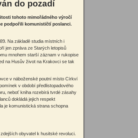
án do pozadí
ežitosti tohoto mimořádného výročí
e podpořili komunističtí poslanci.
89. Na základě studia místních i
í jen zpráva ze Starých letopisů
 tomu mnohem starší záznam v rukopise
ed na Husův život na Krakovci se tak
kovce v náboženské poutní místo Církví
zpomínek v období předlistopadového
oru, neboť kniha rozebírá tvrdé zásahy
anců dokládá jejich respekt
da je komunistická strana schopna
ejších obyvatel k husitské revoluci.