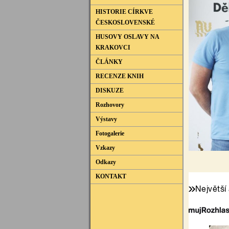
HISTORIE CÍRKVE
ČESKOSLOVENSKÉ
HUSOVY OSLAVY NA
KRAKOVCI
ČLÁNKY
RECENZE KNIH
DISKUZE
Rozhovory
Výstavy
Fotogalerie
Vzkazy
Odkazy
KONTAKT