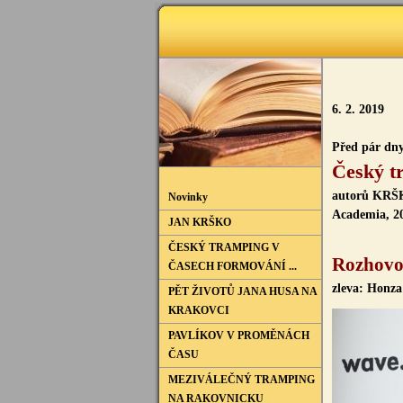
6. 2. 2019
Před pár dny
Český t
autorů KR
Novinky
Academia, 2
JAN KRŠKO
ČESKÝ TRAMPING V
Rozhovor
ČASECH FORMOVÁNÍ ...
zleva: Honz
PĚT ŽIVOTŮ JANA HUSA NA
KRAKOVCI
PAVLÍKOV V PROMĚNÁCH
ČASU
MEZIVÁLEČNÝ TRAMPING
NA RAKOVNICKU