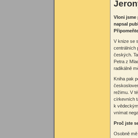
Jeron
Vloni jsme 
napsal publ
Připomeňte,
V knize se s
centrálních
českých. Ta
Petra z Mla
radikálně m
Kniha pak p
českosloven
režimu. V t
církevních 
k vědeckým 
vnímat nega
Proč jste s
Osobně mě v