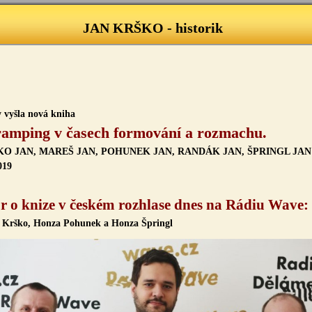
JAN KRŠKO - historik
 vyšla nová kniha
ramping v časech formování a rozmachu.
ŠKO JAN, MAREŠ JAN, POHUNEK JAN, RANDÁK JAN, ŠPRINGL JAN
019
 o knize v českém rozhlase dnes na Rádiu Wave:
a Krško, Honza Pohunek a Honza Špringl