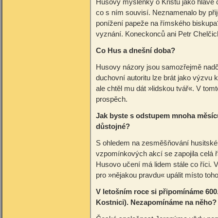
Husovy myšlenky o Kristu jako hlavě 
co s ním souvisí. Neznamenalo by přij
ponížení papeže na římského biskupa?
vyznání. Koneckonců ani Petr Chelčick
Co Hus a dnešní doba?
Husovy názory jsou samozřejmě nadčas
duchovní autoritu lze brát jako výzvu
ale chtěl mu dát »lidskou tvář«. V to
prospěch.
Jak byste s odstupem mnoha měsíců
důstojné?
S ohledem na zesměšňování husitské tr
vzpomínkových akcí se zapojila celá řa
Husovo učení má lidem stále co říci. V
pro »nějakou pravdu« upálit místo toh
V letošním roce si připomínáme 600.
Kostnici). Nezapomínáme na něho?