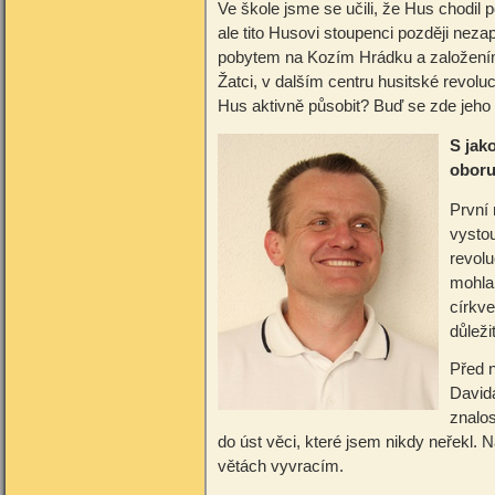
Ve škole jsme se učili, že Hus chodil
ale tito Husovi stoupenci později nez
pobytem na Kozím Hrádku a založením
Žatci, v dalším centru husitské revo
Hus aktivně působit? Buď se zde jeho 
S jako
obor
První
vystou
revolu
mohla
církve
důleži
Před n
David
znalos
do úst věci, které jsem nikdy neřekl. 
větách vyvracím.