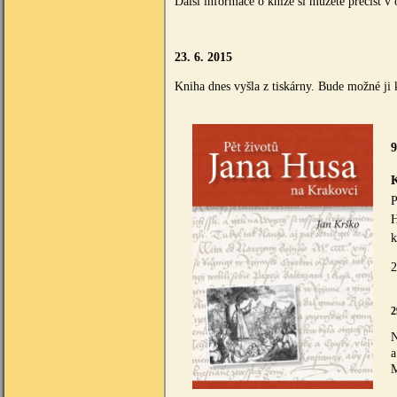
Další informace o knize si můžete přečíst 
23. 6. 2015
Kniha dnes vyšla z tiskárny. Bude možné ji 
9
P
H
k
2
2
N
a
M