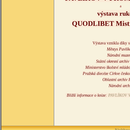
a
výstava ruk
QUODLIBET Mistr
Výstava vznikla díky 
Městys Pavlí
Národní muz
Státní okresní archi
Ministerstvo školství mláde
Pražská diecéze Církve česko
Oblastní archiv
Národní arch
Bližší informace o knize:
PAVLÍKOV 