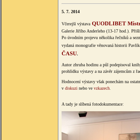
5. 7. 2014
QUODLIBET Mistr
Včerejší výstava
Galerie Jiřího Anderleho (13-17 hod.). Přišli
Po úvodním projevu několika řečníků a sezn
vydaná monografie věnovaná historii Pavlík
ČASU
.
Autor zhruba hodinu a půl podepisoval kni
prohlídku výstavy a na závěr zájemcům z řad
Hodnocení výstavy však ponechám na ostatní
v
diskuzi
nebo ve
vzkazech
.
A tady je slíbená fotodokumentace: