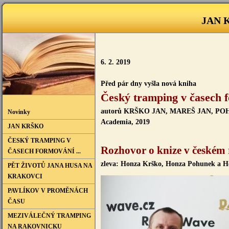
JAN K
6. 2. 2019
Před pár dny vyšla nová kniha
Český tramping v časech 
autorů KRŠKO JAN, MAREŠ JAN, PO
Novinky
Academia, 2019
JAN KRŠKO
ČESKÝ TRAMPING V
Rozhovor o knize v českém
ČASECH FORMOVÁNÍ ...
zleva: Honza Krško, Honza Pohunek a H
PĚT ŽIVOTŮ JANA HUSA NA
KRAKOVCI
PAVLÍKOV V PROMĚNÁCH
ČASU
MEZIVÁLEČNÝ TRAMPING
NA RAKOVNICKU