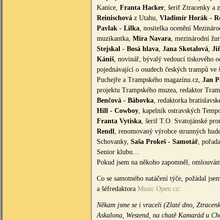
Kanice,
Franta Hacker
, šerif Ztracenky a
Reinischová
z Utahu,
Vladimír Horák - R
Pavlak - Lilka
, nositelka ocenění Mezinár
muzikantka,
Míra Navara
, mezinárodní žur
Stejskal - Bosá hlava
,
Jana Skotalová
,
Ji
Kániš
, novinář, bývalý vedoucí tiskového o
pojednávající o osudech českých trampů ve 
Puchejře a Trampského magazínu.cz,
Jan P
projektu Trampského muzea, redaktor Tra
Benčová - Bábovka
, redaktorka bratislav
Hill - Cowboy
, kapelník ostravských Temp
Franta Vytiska
, šerif T.O. Svatojánské pr
Rendl
, renomovaný výrobce strunných hud
Schovanky,
Saša Prokeš - Samotář
, pořad
Senior klubu…
Pokud jsem na někoho zapomněl, omlouvám
Co se samotného natáčení týče, požádal jse
a šéfredaktora
Music Open.cz
:
Někam jsme se i vraceli (Zlaté dno, Ztracen
Askalona, Westend, na chatě Kamarád u Choc