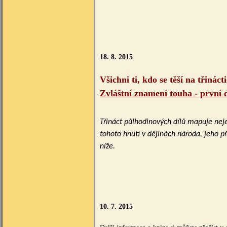
18. 8. 2015
Všichni ti, kdo se těší na třiná
Zvláštní znamení touha - první 
Třináct půlhodinových dílů mapuje nejen
tohoto hnutí v dějinách národa, jeho př
níže.
10. 7. 2015