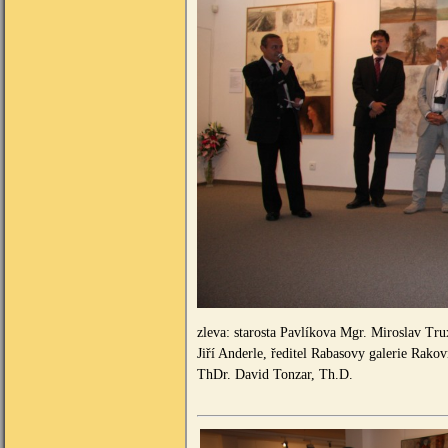
zleva: starosta Pavlíkova Mgr. Miroslav Tru
Jiří Anderle, ředitel Rabasovy galerie Rak
ThDr. David Tonzar, Th.D.