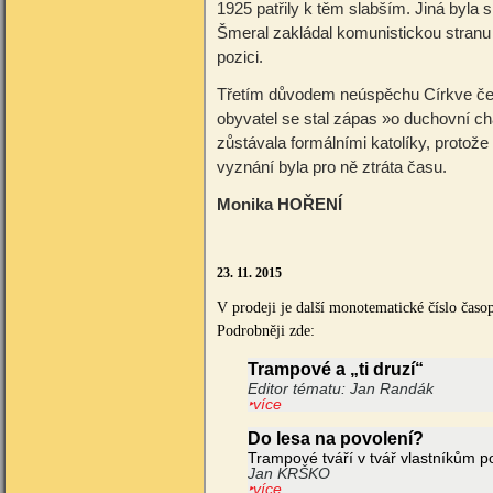
1925 patřily k těm slabším. Jiná byla 
Šmeral zakládal komunistickou stranu
pozici.
Třetím důvodem neúspěchu Církve čes
obyvatel se stal zápas »o duchovní ch
zůstávala formálními katolíky, protože
vyznání byla pro ně ztráta času.
Monika HOŘENÍ
23. 11. 2015
V prodeji je další monotematické číslo časo
Podrobněji zde:
Trampové a „ti druzí“
Editor tématu: Jan Randák
‣více
Do lesa na povolení?
Trampové tváří v tvář vlastníkům
Jan KRŠKO
‣více