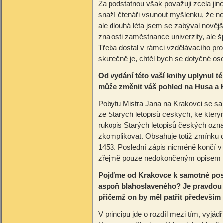
Za podstatnou však považuji zcela jin
snaží čtenáři vsunout myšlenku, že n
ale dlouhá léta jsem se zabýval nověj
znalosti zaměstnance univerzity, ale 
Třeba dostal v rámci vzdělávacího pro
skutečně je, chtěl bych se dotyčné oso
Od vydání této vaší knihy uplynul t
může změnit váš pohled na Husa a
Pobytu Mistra Jana na Krakovci se sa
ze Starých letopisů českých, ke kter
rukopis Starých letopisů českých ozn
zkomplikovat. Obsahuje totiž zmínku 
1453. Poslední zápis nicméně končí v 
zřejmě pouze nedokončeným opisem tex
Pojďme od Krakovce k samotné post
aspoň blahoslaveného? Je pravdou to,
přičemž on by měl patřit předevší
V principu jde o rozdíl mezi tím, vyjá