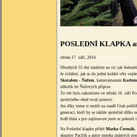
POSLEDNÍ KLAPKA ane
středa 17. září, 2014
hael Antony - Tony
Dlouhých 55 dní natáčení na víc jak šedesát
Je zvláštní, jak se do jedné krátké věty vejde
Skotalem - Ňufem
, kameramanem
Karlem
několik let Ňufových příprav.
To vše bylo zakončeno ve středu 10. září Pos
společného ohně svojí pomocí.
Jen díky tomu si mohli na osadě Utah poblí
generací, kteří by se takhle společně těžko 
hrdě hlásí a pro zajímavost jsem se pokusil 
Na Poslední klapku přišel
Marko Čermák
,
skupiny Pacifik a autor mnoha známých písn