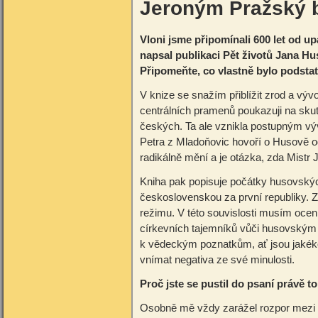
Jeroným Pražský 
Vloni jsme připomínali 600 let od up
napsal publikaci Pět životů Jana Hu
Připomeňte, co vlastně bylo podstat
V knize se snažím přiblížit zrod a výv
centrálních pramenů poukazuji na skut
českých. Ta ale vznikla postupným v
Petra z Mladoňovic hovoří o Husově o
radikálně mění a je otázka, zda Mistr 
Kniha pak popisuje počátky husovských
československou za první republiky. 
režimu. V této souvislosti musím ocen
církevních tajemníků vůči husovským o
k vědeckým poznatkům, ať jsou jakéko
vnímat negativa ze své minulosti.
Proč jste se pustil do psaní právě 
Osobně mě vždy zarážel rozpor mezi H