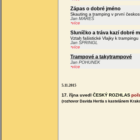
Zápas o dobré jméno
Skauting a tramping v první českos
Jan MAREŠ
‣více
Sluníčko a tráva kazí dobré 
Vztah fašistické Vlajky k trampingu
Jan ŠPRINGL
‣více
Trampové a takytrampové
Jan POHUNEK
‣více
5.11.2015
17. října uvedl
ČESKÝ ROZHLAS
poř
(rozhovor Davida Hertla s kastelánem Kra