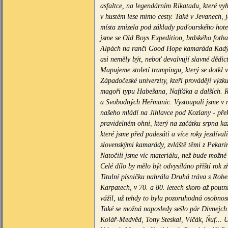
asfaltce, na legendárním Rikatadu, které vy
v hustém lese mimo cesty. Také v Jevanech, 
místa zmizela pod základy paďourského hotel
jsme se Old Boys Expedition, brdského fotbal
Alpách na ranči Good Hope kamaráda Kadýlka
asi neměly být, neboť devalvují slavné dědi
Mapujeme století trampingu, který se dotkl v
Západočeské univerzity, kteří provádějí výzk
magoři typu Habešana, Nafťáka a dalších. R
a Svobodných Heřmanic. Vystoupali jsme v m
našeho mládí na Jihlavce pod Kozlany - přek
pravidelném ohni, který na začátku srpna ka
které jsme před padesáti a více roky jezdív
slovenskými kamarády, zvláště těmi z Pekari
Natočili jsme víc materiálu, než bude možné p
Celé dílo by mělo být odvysíláno příští rok
Titulní písničku nahrála Druhá tráva s Rob
Karpatech, v 70. a 80. letech skoro až pou
vážil, už tehdy to byla pozoruhodná osobnos
Také se možná naposledy sešlo pár Divnejch
Kolář-Medvěd, Tony Steskal, Vlčák, Ňuf... 