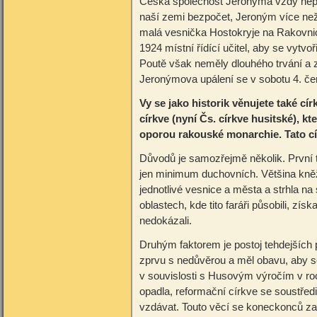
Česká společnost Jeronýma vždy nepr
naší zemi bezpočet, Jeroným více než
malá vesnička Hostokryje na Rakovni
1924 místní řídící učitel, aby se vytv
Poutě však neměly dlouhého trvání a z
Jeronýmova upálení se v sobotu 4. če
Vy se jako historik věnujete také c
církve (nyní Čs. církve husitské), k
oporou rakouské monarchie. Tato c
Důvodů je samozřejmě několik. První t
jen minimum duchovních. Většina kněž
jednotlivé vesnice a města a strhla na
oblastech, kde tito faráři působili, zís
nedokázali.
Druhým faktorem je postoj tehdejších 
zprvu s nedůvěrou a měl obavu, aby se
v souvislosti s Husovým výročím v roc
opadla, reformační církve se soustředi
vzdávat. Touto věcí se koneckonců zab