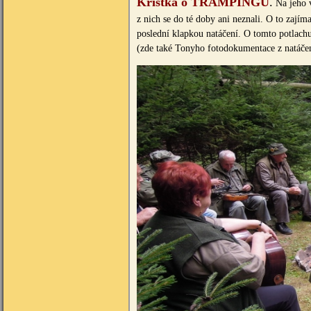
Křístka o TRAMPINGU
.
Na jeho v
z nich se do té doby ani neznali. O to zajím
poslední klapkou natáčení. O tomto potlac
(zde také Tonyho fotodokumentace z natáčen