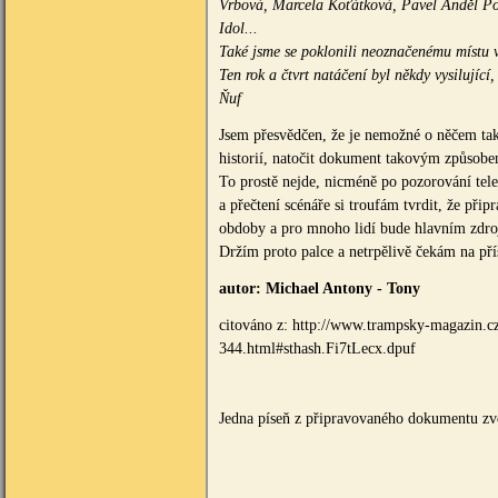
Vrbová, Marcela Koťátková, Pavel Anděl Pok
Idol...
Také jsme se poklonili neoznačenému místu 
Ten rok a čtvrt natáčení byl někdy vysilující
Ňuf
Jsem přesvědčen, že je nemožné o něčem tak 
historií, natočit dokument takovým způsobe
To prostě nejde, nicméně po pozorování tel
a přečtení scénáře si troufám tvrdit, že p
obdoby a pro mnoho lidí bude hlavním zdro
Držím proto palce a netrpělivě čekám na příš
autor: Michael Antony - Tony
citováno z: http://www.trampsky-magazin.cz
344.html#sthash.Fi7tLecx.dpuf
Jedna píseň z připravovaného dokumentu zv